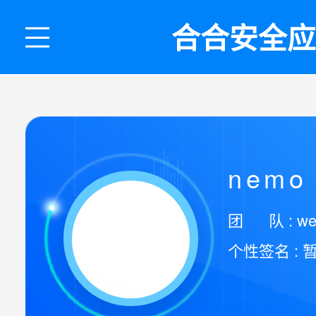
合合安全应
nemo
团 队 : wei
个性签名 : 